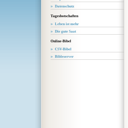
Datenschutz
Tagesbotschaften
Leben ist mehr
Die gute Saat
Online-Bibel
CSV-Bibel
Bibleserver